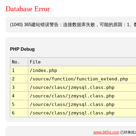
Database Error
(1040) 365建站错误警告：连接数据库失败，可能的原因：1、数
PHP Debug
No.
File
1
/index.php
2
/source/function/function_extend.php
3
/source/class/jzmysql.class.php
4
/source/class/jzmysql.class.php
5
/source/class/jzmysql.class.php
6
/source/class/jzmysql.class.php
www.365jz.com
已经将此