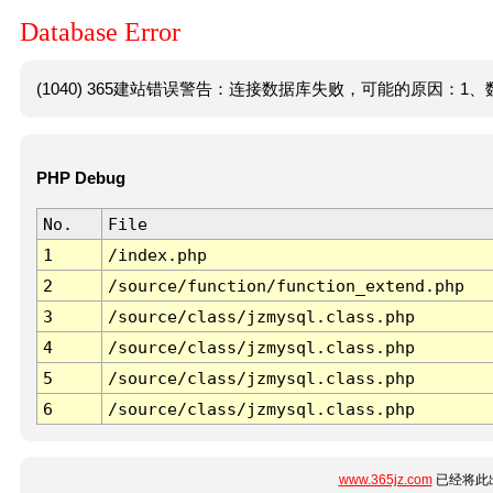
Database Error
(1040) 365建站错误警告：连接数据库失败，可能的原因：1、数
PHP Debug
No.
File
1
/index.php
2
/source/function/function_extend.php
3
/source/class/jzmysql.class.php
4
/source/class/jzmysql.class.php
5
/source/class/jzmysql.class.php
6
/source/class/jzmysql.class.php
www.365jz.com
已经将此