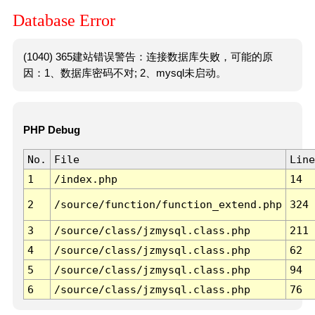
Database Error
(1040) 365建站错误警告：连接数据库失败，可能的原
因：1、数据库密码不对; 2、mysql未启动。
PHP Debug
No.
File
Line
1
/index.php
14
2
/source/function/function_extend.php
324
3
/source/class/jzmysql.class.php
211
4
/source/class/jzmysql.class.php
62
5
/source/class/jzmysql.class.php
94
6
/source/class/jzmysql.class.php
76