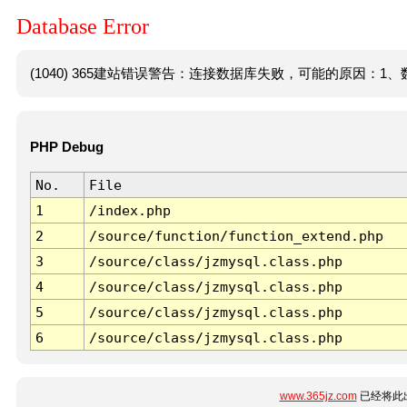
Database Error
(1040) 365建站错误警告：连接数据库失败，可能的原因：1、数
PHP Debug
No.
File
1
/index.php
2
/source/function/function_extend.php
3
/source/class/jzmysql.class.php
4
/source/class/jzmysql.class.php
5
/source/class/jzmysql.class.php
6
/source/class/jzmysql.class.php
www.365jz.com
已经将此