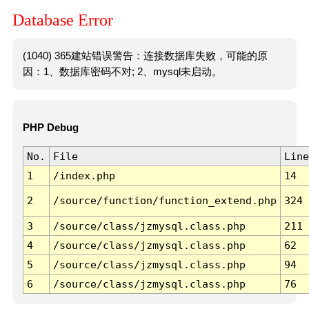
Database Error
(1040) 365建站错误警告：连接数据库失败，可能的原
因：1、数据库密码不对; 2、mysql未启动。
PHP Debug
No.
File
Line
1
/index.php
14
2
/source/function/function_extend.php
324
3
/source/class/jzmysql.class.php
211
4
/source/class/jzmysql.class.php
62
5
/source/class/jzmysql.class.php
94
6
/source/class/jzmysql.class.php
76