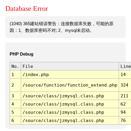
Database Error
(1040) 365建站错误警告：连接数据库失败，可能的原
因：1、数据库密码不对; 2、mysql未启动。
PHP Debug
No.
File
Line
1
/index.php
14
2
/source/function/function_extend.php
324
3
/source/class/jzmysql.class.php
211
4
/source/class/jzmysql.class.php
62
5
/source/class/jzmysql.class.php
94
6
/source/class/jzmysql.class.php
76