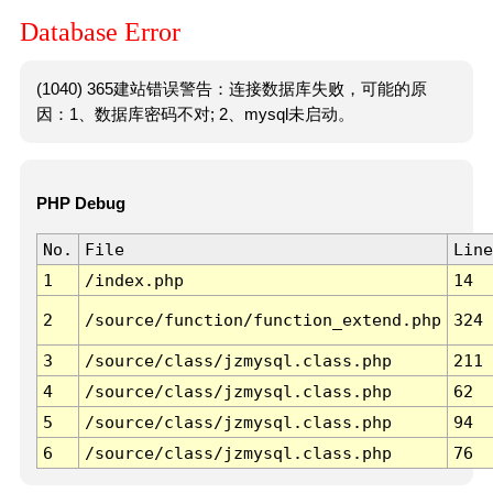
Database Error
(1040) 365建站错误警告：连接数据库失败，可能的原
因：1、数据库密码不对; 2、mysql未启动。
PHP Debug
No.
File
Line
1
/index.php
14
2
/source/function/function_extend.php
324
3
/source/class/jzmysql.class.php
211
4
/source/class/jzmysql.class.php
62
5
/source/class/jzmysql.class.php
94
6
/source/class/jzmysql.class.php
76