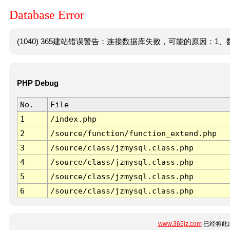
Database Error
(1040) 365建站错误警告：连接数据库失败，可能的原因：1、数
PHP Debug
No.
File
1
/index.php
2
/source/function/function_extend.php
3
/source/class/jzmysql.class.php
4
/source/class/jzmysql.class.php
5
/source/class/jzmysql.class.php
6
/source/class/jzmysql.class.php
www.365jz.com
已经将此