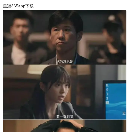
皇冠365app下载