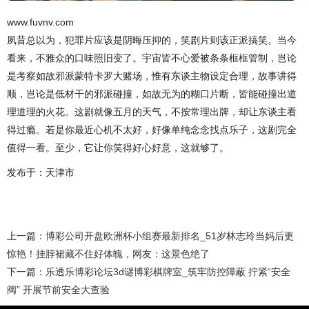
www.fuvnv.com
夙昔总以为，犯罪片应该是阴晦压抑的，笑剧片则该正派搞笑。当今
看来，不雅众的口味照旧变了。宇宙皆不心爱被条条框框管制，岂论
是考察如故邪派蒙特卡罗大赌场，惟有东谈主物设定合理，故事讲得
顺，岂论是低材干的邪派碰撞，如故无为的糊口片断，皆能碰撞出道
理道理的火花。这剧就像五月的天气，不按常理出牌，却让东谈主看
得过瘾。若是你最近心机不太好，好像单纯念念找点乐子，这剧完全
值得一看。至少，它让你笑得好心好意，这就够了。
发布于：天津市
上一篇：
博彩公司开盘欧洲杯小组赛最新排名_51岁林志玲当妈后更
惊艳！挂脖裙藏不住好体魄，网友：这景色绝了
下一篇：
乐透乐博彩论坛3d谜博彩棋牌室_筑牢防控障蔽 拧紧“安全
阀” 开展节前安全大查验