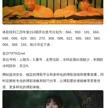
体彩排列三历年第153期开出奖号分别为：866、950、181、666、
698、006、629、383、270、308、088、622、885、083、060、
066、368、155。统计详见下表：
金沙7979点net
首位号码：上期为：3,重号，走势活跃，冷码近期出现较少，本期防
冷码回补，关注9。
网站提供安全、稳定的博彩平台和多样化的博彩游戏和赛事直播，同
时还拥有专业的博彩攻略和技巧分享，让博彩爱好者能够享受更优
质、更多样化的博彩体验。