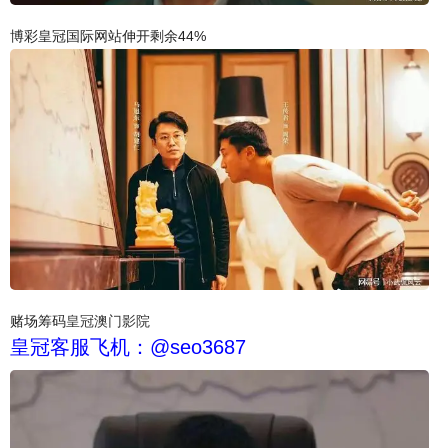
博彩皇冠国际网站伸开剩余44%
赌场筹码
皇冠澳门影院
皇冠客服飞机：@seo3687