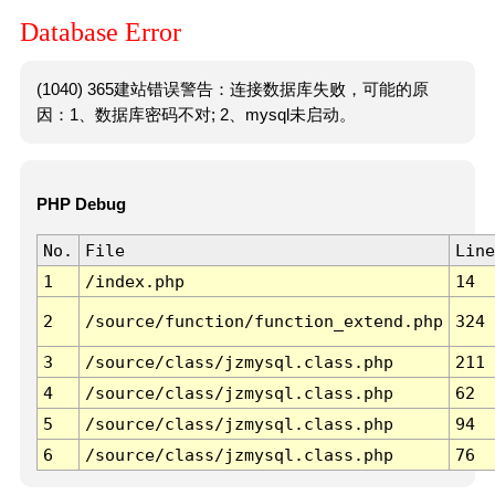
Database Error
(1040) 365建站错误警告：连接数据库失败，可能的原
因：1、数据库密码不对; 2、mysql未启动。
PHP Debug
No.
File
Line
1
/index.php
14
2
/source/function/function_extend.php
324
3
/source/class/jzmysql.class.php
211
4
/source/class/jzmysql.class.php
62
5
/source/class/jzmysql.class.php
94
6
/source/class/jzmysql.class.php
76