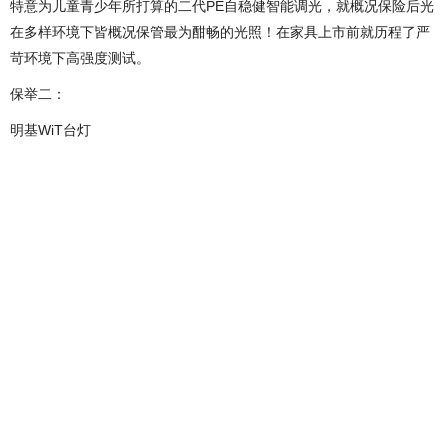
特意为儿童青少年所打算的二代PE自稳健智能调光，就概况保险后光
在多样环境下皆概况保管最为酣畅的光照！在家具上市前就历程了严
苛环境下高强度测试。
保举二：
明基WiT台灯