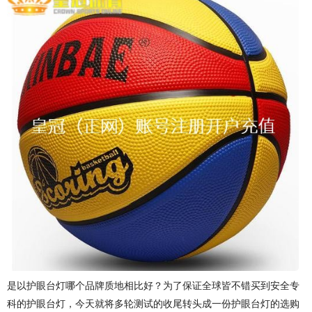
是以护眼台灯哪个品牌质地相比好？为了保证全球皆不错买到安全专
科的护眼台灯，今天就将多轮测试的收尾转头成一份护眼台灯的选购