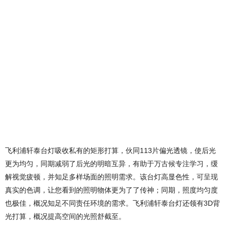
飞利浦轩泰台灯吸收私有的矩形打算，伙同113片偏光透镜，使后光
更为均匀，同期减弱了后光的明暗互异，有助于万古候专注学习，缓
解视觉疲顿，并知足多样场面的照明需求。该台灯高显色性，可呈现
真实的色调，让您看到的照明物体更为了了传神；同期，照度均匀度
也极佳，概况知足不同责任环境的需求。飞利浦轩泰台灯还领有3D背
光打算，概况提高空间的光照舒截至。