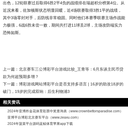
出色，12轮联赛过后取得6胜2平4负的战绩排在瑞超积分榜第4位。从
近况来看，佐加顿斯状态明显回暖，近4场联赛取得3胜1平的战绩，
其中3场零封对手，后防线非常稳固。同时他们本赛季联赛主场作战能
力极强，6战6胜未尝一败，期间共打进11球丢2球，主场攻防端实力
恐怖如斯。
上一篇：
北京赛车三公博彩平台游戏比较_王青等：6月东谈主民币贷
款为何超预期多增？
下一篇：
博彩游戏网站博彩平台是否支持多语言 | 16岁的助攻18岁的
破门，19岁的完成双响：后生利物浦3
相关资讯
2024年亚博炸金花体育彩票中奖查询表（www.crownbettorsparadise.com）
亚博平台博彩北京赛车平台（www.zeaxu.com）
2024年菠菜平台源码蓝鲸体育苹果app下载