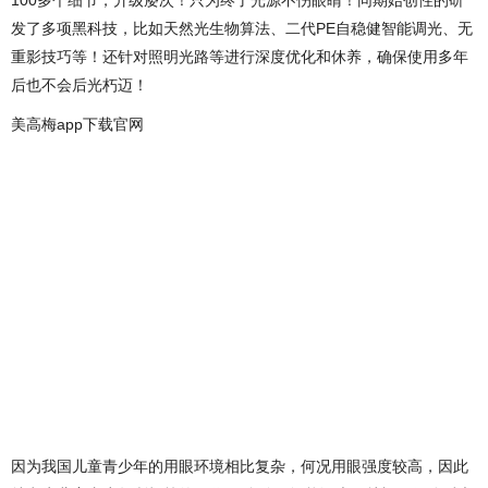
发了多项黑科技，比如天然光生物算法、二代PE自稳健智能调光、无
重影技巧等！还针对照明光路等进行深度优化和休养，确保使用多年
后也不会后光朽迈！
美高梅app下载官网
因为我国儿童青少年的用眼环境相比复杂，何况用眼强度较高，因此