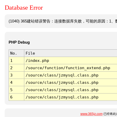
Database Error
(1040) 365建站错误警告：连接数据库失败，可能的原因：1、数
PHP Debug
No.
File
1
/index.php
2
/source/function/function_extend.php
3
/source/class/jzmysql.class.php
4
/source/class/jzmysql.class.php
5
/source/class/jzmysql.class.php
6
/source/class/jzmysql.class.php
www.365jz.com
已经将此