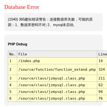
Database Error
(1040) 365建站错误警告：连接数据库失败，可能的原
因：1、数据库密码不对; 2、mysql未启动。
PHP Debug
No.
File
Line
1
/index.php
14
2
/source/function/function_extend.php
324
3
/source/class/jzmysql.class.php
211
4
/source/class/jzmysql.class.php
62
5
/source/class/jzmysql.class.php
94
6
/source/class/jzmysql.class.php
76