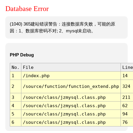
Database Error
(1040) 365建站错误警告：连接数据库失败，可能的原
因：1、数据库密码不对; 2、mysql未启动。
PHP Debug
No.
File
Line
1
/index.php
14
2
/source/function/function_extend.php
324
3
/source/class/jzmysql.class.php
211
4
/source/class/jzmysql.class.php
62
5
/source/class/jzmysql.class.php
94
6
/source/class/jzmysql.class.php
76