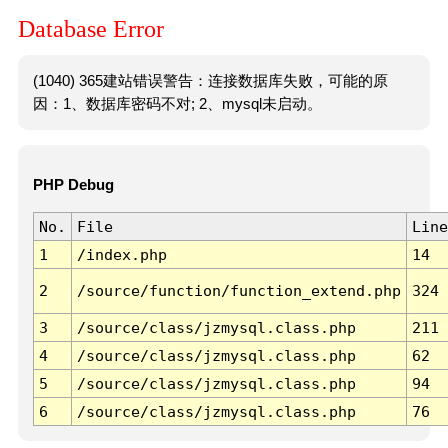
Database Error
(1040) 365建站错误警告：连接数据库失败，可能的原
因：1、数据库密码不对; 2、mysql未启动。
PHP Debug
No.
File
Line
1
/index.php
14
2
/source/function/function_extend.php
324
3
/source/class/jzmysql.class.php
211
4
/source/class/jzmysql.class.php
62
5
/source/class/jzmysql.class.php
94
6
/source/class/jzmysql.class.php
76