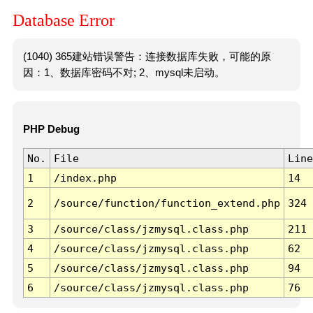
Database Error
(1040) 365建站错误警告：连接数据库失败，可能的原
因：1、数据库密码不对; 2、mysql未启动。
PHP Debug
No.
File
Line
1
/index.php
14
2
/source/function/function_extend.php
324
3
/source/class/jzmysql.class.php
211
4
/source/class/jzmysql.class.php
62
5
/source/class/jzmysql.class.php
94
6
/source/class/jzmysql.class.php
76