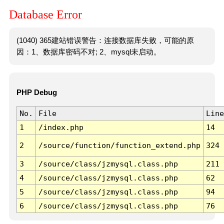
Database Error
(1040) 365建站错误警告：连接数据库失败，可能的原
因：1、数据库密码不对; 2、mysql未启动。
PHP Debug
No.
File
Line
1
/index.php
14
2
/source/function/function_extend.php
324
3
/source/class/jzmysql.class.php
211
4
/source/class/jzmysql.class.php
62
5
/source/class/jzmysql.class.php
94
6
/source/class/jzmysql.class.php
76