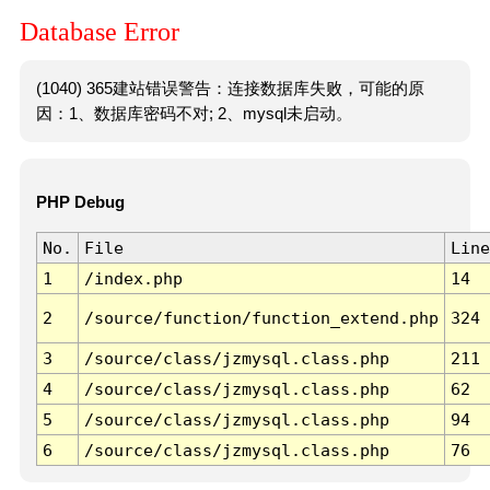
Database Error
(1040) 365建站错误警告：连接数据库失败，可能的原
因：1、数据库密码不对; 2、mysql未启动。
PHP Debug
No.
File
Line
1
/index.php
14
2
/source/function/function_extend.php
324
3
/source/class/jzmysql.class.php
211
4
/source/class/jzmysql.class.php
62
5
/source/class/jzmysql.class.php
94
6
/source/class/jzmysql.class.php
76