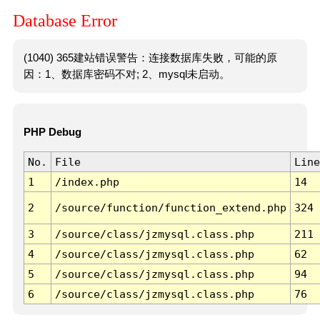
Database Error
(1040) 365建站错误警告：连接数据库失败，可能的原
因：1、数据库密码不对; 2、mysql未启动。
PHP Debug
No.
File
Line
1
/index.php
14
2
/source/function/function_extend.php
324
3
/source/class/jzmysql.class.php
211
4
/source/class/jzmysql.class.php
62
5
/source/class/jzmysql.class.php
94
6
/source/class/jzmysql.class.php
76