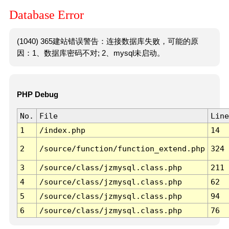
Database Error
(1040) 365建站错误警告：连接数据库失败，可能的原
因：1、数据库密码不对; 2、mysql未启动。
PHP Debug
No.
File
Line
1
/index.php
14
2
/source/function/function_extend.php
324
3
/source/class/jzmysql.class.php
211
4
/source/class/jzmysql.class.php
62
5
/source/class/jzmysql.class.php
94
6
/source/class/jzmysql.class.php
76