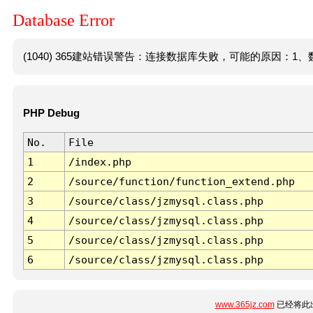
Database Error
(1040) 365建站错误警告：连接数据库失败，可能的原因：1、数
PHP Debug
No.
File
1
/index.php
2
/source/function/function_extend.php
3
/source/class/jzmysql.class.php
4
/source/class/jzmysql.class.php
5
/source/class/jzmysql.class.php
6
/source/class/jzmysql.class.php
www.365jz.com
已经将此