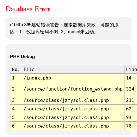
Database Error
(1040) 365建站错误警告：连接数据库失败，可能的原
因：1、数据库密码不对; 2、mysql未启动。
PHP Debug
No.
File
Line
1
/index.php
14
2
/source/function/function_extend.php
324
3
/source/class/jzmysql.class.php
211
4
/source/class/jzmysql.class.php
62
5
/source/class/jzmysql.class.php
94
6
/source/class/jzmysql.class.php
76