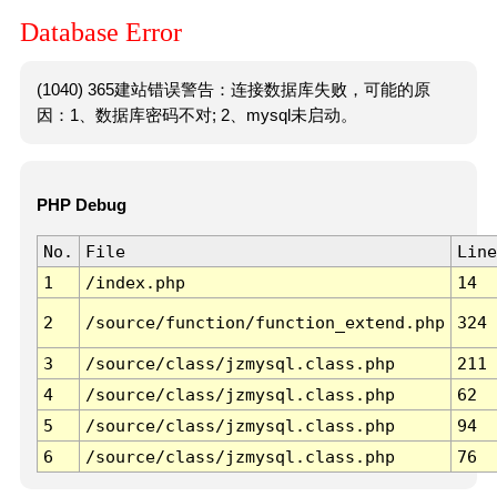
Database Error
(1040) 365建站错误警告：连接数据库失败，可能的原
因：1、数据库密码不对; 2、mysql未启动。
PHP Debug
No.
File
Line
1
/index.php
14
2
/source/function/function_extend.php
324
3
/source/class/jzmysql.class.php
211
4
/source/class/jzmysql.class.php
62
5
/source/class/jzmysql.class.php
94
6
/source/class/jzmysql.class.php
76