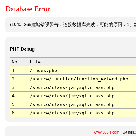
Database Error
(1040) 365建站错误警告：连接数据库失败，可能的原因：1、数
PHP Debug
No.
File
1
/index.php
2
/source/function/function_extend.php
3
/source/class/jzmysql.class.php
4
/source/class/jzmysql.class.php
5
/source/class/jzmysql.class.php
6
/source/class/jzmysql.class.php
www.365jz.com
已经将此