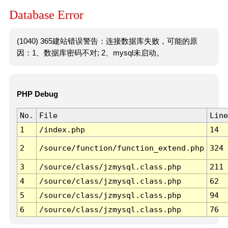
Database Error
(1040) 365建站错误警告：连接数据库失败，可能的原
因：1、数据库密码不对; 2、mysql未启动。
PHP Debug
No.
File
Line
1
/index.php
14
2
/source/function/function_extend.php
324
3
/source/class/jzmysql.class.php
211
4
/source/class/jzmysql.class.php
62
5
/source/class/jzmysql.class.php
94
6
/source/class/jzmysql.class.php
76