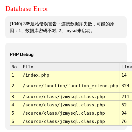
Database Error
(1040) 365建站错误警告：连接数据库失败，可能的原
因：1、数据库密码不对; 2、mysql未启动。
PHP Debug
No.
File
Line
1
/index.php
14
2
/source/function/function_extend.php
324
3
/source/class/jzmysql.class.php
211
4
/source/class/jzmysql.class.php
62
5
/source/class/jzmysql.class.php
94
6
/source/class/jzmysql.class.php
76